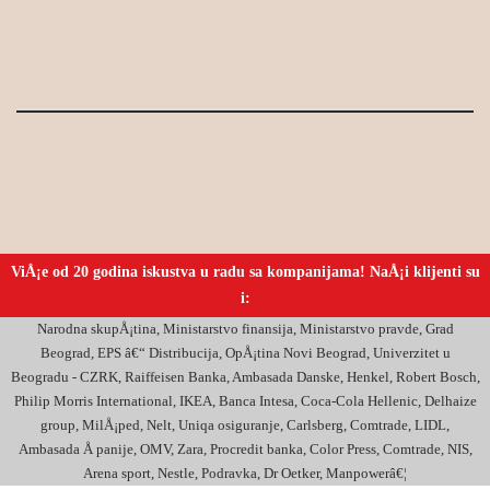
Pogledajte i ostale kurseve iz naÅ¡e ponude
kurseva za firme i preduzeÄ‡a
!
ViÅ¡e od 20 godina iskustva u radu sa kompanijama! NaÅ¡i klijenti su
i:
Narodna skupÅ¡tina, Ministarstvo finansija, Ministarstvo pravde, Grad
Beograd, EPS â€“ Distribucija, OpÅ¡tina Novi Beograd, Univerzitet u
Beogradu - CZRK, Raiffeisen Banka, Ambasada Danske, Henkel, Robert Bosch,
Philip Morris International, IKEA, Banca Intesa, Coca-Cola Hellenic, Delhaize
group, MilÅ¡ped, Nelt, Uniqa osiguranje, Carlsberg, Comtrade, LIDL,
Ambasada Å panije, OMV, Zara, Procredit banka, Color Press, Comtrade, NIS,
Arena sport, Nestle, Podravka, Dr Oetker, Manpowerâ€¦