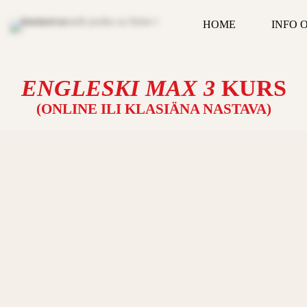
HOME
INFO 
ENGLESKI MAX 3
KURS
(ONLINE ILI KLASIÄNA NASTAVA)
ENGLESKI
MAX
3
kurs
EQUILIBRIO â€“ Obrazovnog sistema:
ENGLESKI MAX 3 kurs