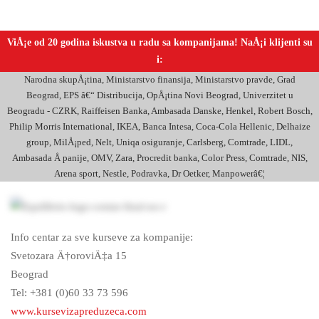
ViÅ¡e od 20 godina iskustva u radu sa kompanijama! NaÅ¡i klijenti su
i:
Narodna skupÅ¡tina, Ministarstvo finansija, Ministarstvo pravde, Grad
Beograd, EPS â€“ Distribucija, OpÅ¡tina Novi Beograd, Univerzitet u
Beogradu - CZRK, Raiffeisen Banka, Ambasada Danske, Henkel, Robert Bosch,
Philip Morris International, IKEA, Banca Intesa, Coca-Cola Hellenic, Delhaize
group, MilÅ¡ped, Nelt, Uniqa osiguranje, Carlsberg, Comtrade, LIDL,
Ambasada Å panije, OMV, Zara, Procredit banka, Color Press, Comtrade, NIS,
Arena sport, Nestle, Podravka, Dr Oetker, Manpowerâ€¦
Info centar za sve kurseve za kompanije:
Svetozara Ä†oroviÄ‡a 15
Beograd
Tel: +381 (0)60 33 73 596
www.kursevizapreduzeca.com