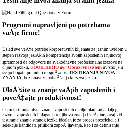
Testiranje nivoa znanja stranih jezika
Programi napravljeni po potrebama
vaÅ¡e firme!
Usled sve veÄ‡e potrebe korporativnih klijenata za jasnim uvidom u
stepen razvoja jeziÄkih kompetencija svojih zaposlenih i njihovoj
spremnosti da odgovore na svakodnevne profesionalne izazove na
ciljnom jeziku,
EQUILIBRIO â€“
Obrazovni sistem
uvrstio je u
svoju bogatu ponudu i moguÄ‡nost
TESTIRANJA NIVOA
ZNANJA
, bez obaveze pohaÄ‘anja kurseva jezika.
UloÅ¾ite u znanje vaÅ¡ih zaposlenih i
poveÄ‡ajte produktivnost!
Osim testiranja nivoa znanja zaposlenih u cilju planiranja daljeg
razvoja zaposlenih i ulaganja u njihova znanja i veÅ¡tine, ovaj vid
testiranja znanja stranog jezika idealan je za proces preselekcije i
selekcije kandidata prilikom zapoÅ¡ljavanja, kao i za definisanje