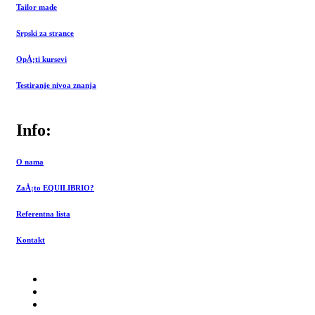
Tailor made
Srpski za strance
OpÅ¡ti kursevi
Testiranje nivoa znanja
Info:
O nama
ZaÅ¡to EQUILIBRIO?
Referentna lista
Kontakt