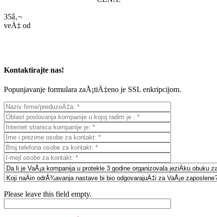
35â‚¬
veÄ‡ od
Kontaktirajte nas!
Popunjavanje formulara zaÅ¡tiÄ‡eno je SSL enkripcijom.
Please leave this field empty.