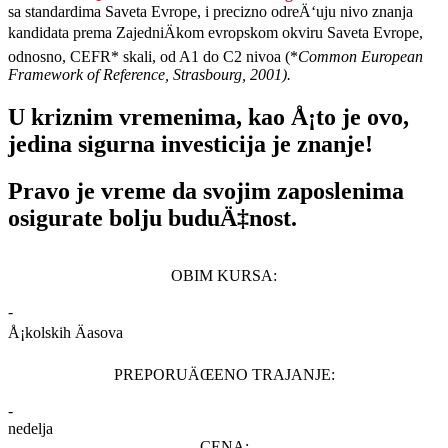
sa standardima Saveta Evrope, i precizno odreÄ‘uju nivo znanja
kandidata prema ZajedniÄkom evropskom okviru Saveta Evrope,
odnosno, CEFR* skali, od A1 do C2 nivoa (*
Common European
Framework of Reference, Strasbourg, 2001).
U kriznim vremenima, kao Å¡to je ovo,
jedina sigurna investicija je znanje!
Pravo je vreme da svojim zaposlenima
osigurate bolju buduÄ‡nost.
OBIM KURSA:
-
Å¡kolskih Äasova
PREPORUÄŒENO TRAJANJE:
-
nedelja
CENA: