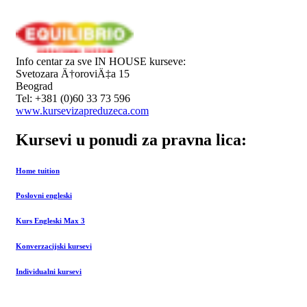
Info centar za sve IN HOUSE kurseve:
Svetozara Ä†oroviÄ‡a 15
Beograd
Tel: +381 (0)60 33 73 596
www.kursevizapreduzeca.com
Kursevi u ponudi za pravna lica:
Home tuition
Poslovni engleski
Kurs Engleski Max 3
Konverzacijski kursevi
Individualni kursevi