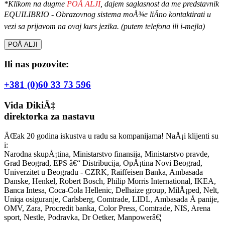
*Klikom na dugme
POÅ ALJI
, dajem saglasnost da me predstavnik
EQUILIBRIO - Obrazovnog sistema moÅ¾e liÄno kontaktirati u
vezi sa prijavom na ovaj kurs jezika. (putem telefona ili i-mejla)
Ili nas pozovite:
+381 (0)60 33 73 596
Vida DikiÄ‡
direktorka za nastavu
ÄŒak 20 godina iskustva u radu sa kompanijama! NaÅ¡i klijenti su
i:
Narodna skupÅ¡tina, Ministarstvo finansija, Ministarstvo pravde,
Grad Beograd, EPS â€“ Distribucija, OpÅ¡tina Novi Beograd,
Univerzitet u Beogradu - CZRK, Raiffeisen Banka, Ambasada
Danske, Henkel, Robert Bosch, Philip Morris International, IKEA,
Banca Intesa, Coca-Cola Hellenic, Delhaize group, MilÅ¡ped, Nelt,
Uniqa osiguranje, Carlsberg, Comtrade, LIDL, Ambasada Å panije,
OMV, Zara, Procredit banka, Color Press, Comtrade, NIS, Arena
sport, Nestle, Podravka, Dr Oetker, Manpowerâ€¦