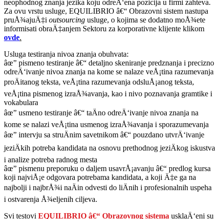
neophodnog znanja jezika koju odreÄ‘ena pozicija u firmi zahteva.
Za ovu vrstu usluge, EQUILIBRIO â€“ Obrazovni sistem nastupa
pruÅ¾ajuÄ‡i
outsourcing
usluge, o kojima se dodatno moÅ¾ete
informisati obraÄ‡anjem Sektoru za korporativne klijente klikom
ovde
.
Usluga testiranja nivoa znanja obuhvata:
âœ” pismeno testiranje â€“ detaljno skeniranje predznanja i precizno
odreÄ‘ivanje nivoa znanja na kome se nalaze veÅ¡tina razumevanja
proÄitanog teksta, veÅ¡tina razumevanja odsluÅ¡anog teksta,
veÅ¡tina pismenog izraÅ¾avanja, kao i nivo poznavanja gramtike i
vokabulara
âœ” usmeno testiranje â€“ taÄno odreÄ‘ivanje nivoa znanja na
kome se nalazi veÅ¡tina usmenog izraÅ¾avanja i sporazumevanja
âœ” intervju sa struÄnim savetnikom â€“ pouzdano utvrÄ‘ivanje
jeziÄkih potreba kandidata na osnovu prethodnog jeziÄkog iskustva
i analize potreba radnog mesta
âœ” pismenu preporuku o daljem usavrÅ¡avanju â€“ predlog kursa
koji najviÅ¡e odgovara potrebama kandidata, a koji Ä‡e ga na
najbolji i najbrÅ¾i naÄin odvesti do liÄnih i profesionalnih uspeha
i ostvarenja Å¾eljenih ciljeva.
Svi testovi
EQUILIBRIO â€“
Obrazovnog sistema
usklaÄ‘eni su